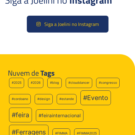
Siga a Joelini no Instagram
Nuvem de
Tags
#2025
#2026
#blog
#clouddancer
#congresso
#Evento
#cordoano
#design
#estande
#feira
#feirainternacional
#Ferragens
#FIMMA
#FIMMA2025