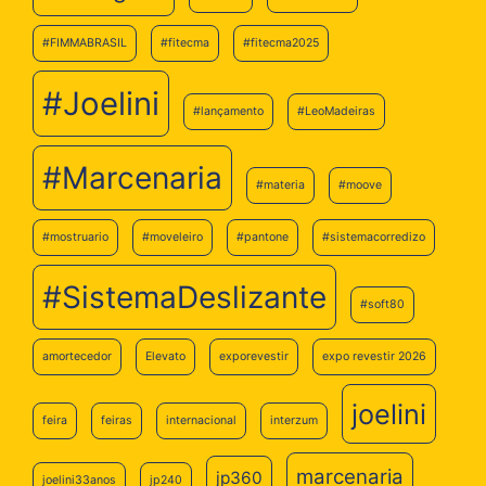
#FIMMABRASIL
#fitecma
#fitecma2025
#Joelini
#lançamento
#LeoMadeiras
#Marcenaria
#materia
#moove
#mostruario
#moveleiro
#pantone
#sistemacorredizo
#SistemaDeslizante
#soft80
amortecedor
Elevato
exporevestir
expo revestir 2026
joelini
feira
feiras
internacional
interzum
marcenaria
jp360
joelini33anos
jp240