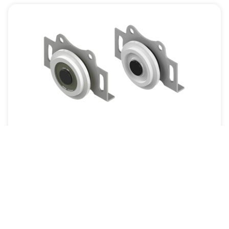
Roldana JM135
Resistência e segurança para portas mais pesadas.
A JM135 é uma roldana para portas de maior peso.
Resistente, segura e eficiente, garante deslizamento
suave com alta durabilidade. Indicada para portas de
até 45 kg, é ideal para projetos que exigem robustez.