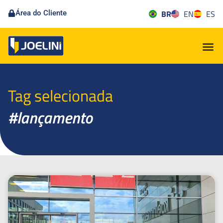
BR
EN
ES
Área do Cliente
Tag selecionada
#lançamento