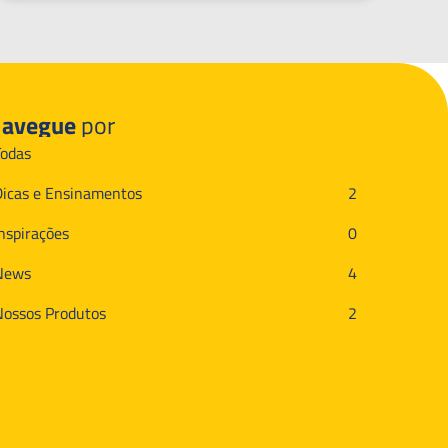
avegue
por
Todas
Dicas e Ensinamentos
2
Inspirações
0
News
4
Nossos Produtos
2