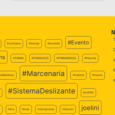
N
#Evento
#cordoano
#design
#estande
ns
#FIMMA
#FIMMA2025
#FIMMABRASIL
#fitecma
#Marcenaria
eoMadeiras
#materia
#moove
#SistemaDeslizante
#soft80
joelini
6
feira
feiras
internacional
interzum