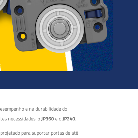
 desempenho e na durabilidade do
ntes necessidades: o
JP360
e o
JP240
.
é projetado para suportar portas de até