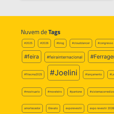
Nuvem de
Tags
#2025
#2026
#blog
#clouddancer
#congresso
#feira
#Ferrage
#feirainternacional
#Joelini
#fitecma2025
#lançamento
#L
#mostruario
#moveleiro
#pantone
#sistemacorredizo
amortecedor
Elevato
exporevestir
expo revestir 202