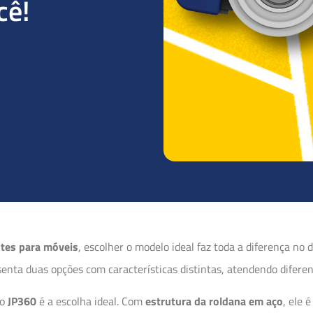
cê!
ntes para móveis
, escolher o modelo ideal faz toda a diferença no
enta duas opções com características distintas, atendendo difere
 o
JP360
é a escolha ideal. Com
estrutura da roldana em aço
, ele 