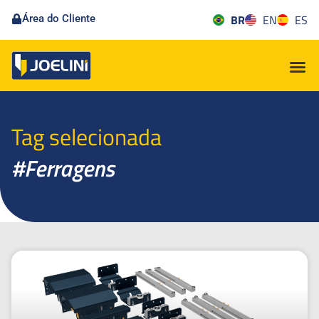
BR
EN
ES
Área do Cliente
Tag selecionada
#Ferragens