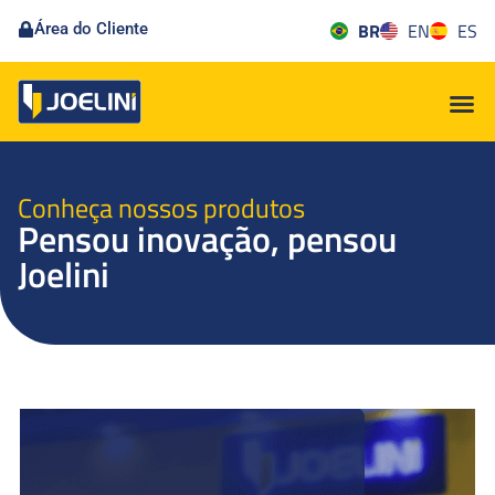
BR
EN
ES
Área do Cliente
Conheça nossos produtos
Pensou inovação, pensou
Joelini