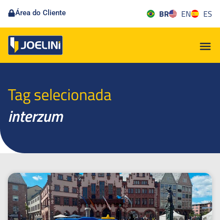
BR
EN
ES
Área do Cliente
Tag selecionada
interzum