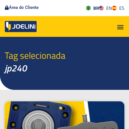
BR
EN
ES
Área do Cliente
Tag selecionada
jp240