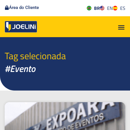
BR
EN
ES
Área do Cliente
Tag selecionada
#Evento