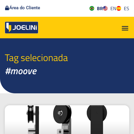
BR
EN
ES
Área do Cliente
Tag selecionada
#moove