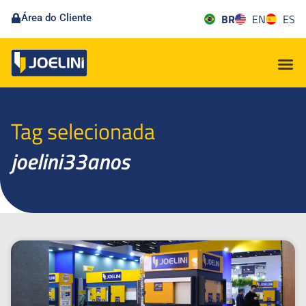
BR
EN
ES
Área do Cliente
Tag selecionada
joelini33anos