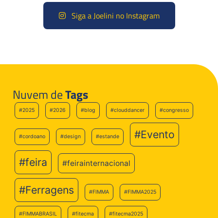
Siga a Joelini no Instagram
Nuvem de
Tags
#2025
#2026
#blog
#clouddancer
#congresso
#Evento
#cordoano
#design
#estande
#feira
#feirainternacional
#Ferragens
#FIMMA
#FIMMA2025
#FIMMABRASIL
#fitecma
#fitecma2025