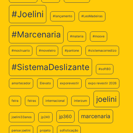
#Joelini
#lançamento
#LeoMadeiras
#Marcenaria
#materia
#moove
#mostruario
#moveleiro
#pantone
#sistemacorredizo
#SistemaDeslizante
#soft80
amortecedor
Elevato
exporevestir
expo revestir 2026
joelini
feira
feiras
internacional
interzum
marcenaria
jp360
joelini33anos
jp240
pense joelini
projeto
sofisticação