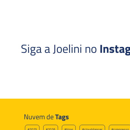
Siga a Joelini no
Insta
Nuvem de
Tags
#2025
#2026
#blog
#clouddancer
#congresso