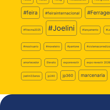
#feira
#Ferrage
#feirainternacional
#Joelini
#fitecma2025
#lançamento
#L
#mostruario
#moveleiro
#pantone
#sistemacorredizo
amortecedor
Elevato
exporevestir
expo revestir 202
marcenaria
jp360
joelini33anos
jp240