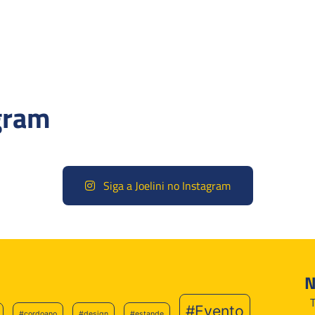
gram
Siga a Joelini no Instagram
N
#Evento
#cordoano
#design
#estande