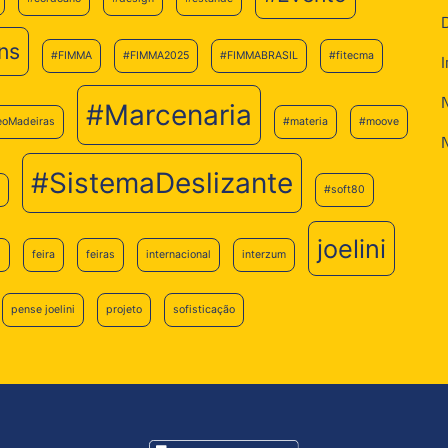
ns
#FIMMA
#FIMMA2025
#FIMMABRASIL
#fitecma
#Marcenaria
eoMadeiras
#materia
#moove
#SistemaDeslizante
#soft80
joelini
6
feira
feiras
internacional
interzum
pense joelini
projeto
sofisticação