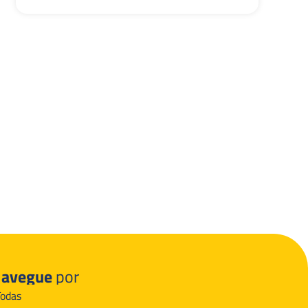
avegue
por
Todas