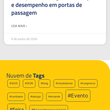
e desempenho em portas de
passagem
LEIA MAIS »
9 de junho de 2026
Nuvem de
Tags
#2025
#2026
#blog
#clouddancer
#congresso
#Evento
#cordoano
#design
#estande
#feira