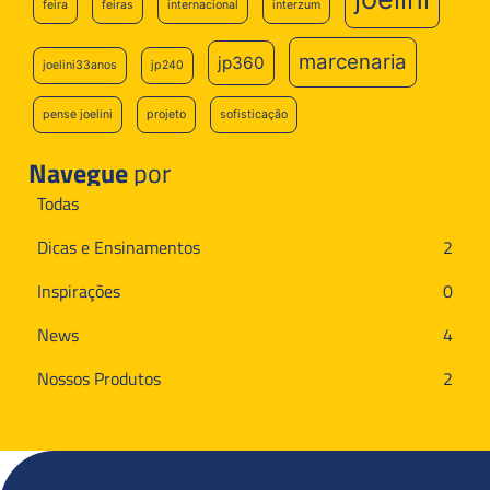
feira
feiras
internacional
interzum
marcenaria
jp360
joelini33anos
jp240
pense joelini
projeto
sofisticação
Navegue
por
Todas
Dicas e Ensinamentos
2
Inspirações
0
News
4
Nossos Produtos
2