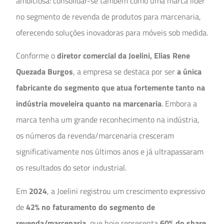
ambiciosa: consolidar-se também como uma marca líder
no segmento de revenda de produtos para marcenaria,
oferecendo soluções inovadoras para móveis sob medida.
Conforme o
diretor comercial da Joelini, Elias Rene
Quezada Burgos
, a empresa se destaca por ser
a única
fabricante do segmento que atua fortemente tanto na
indústria moveleira quanto na marcenaria
. Embora a
marca tenha um grande reconhecimento na indústria,
os números da revenda/marcenaria cresceram
significativamente nos últimos anos e já ultrapassaram
os resultados do setor industrial.
Em
2024
, a Joelini registrou um crescimento expressivo
de
42% no faturamento do segmento de
revenda/marcenaria
, que hoje representa
60% do share