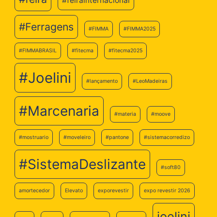
#feirainternacional
#Ferragens
#FIMMA
#FIMMA2025
#FIMMABRASIL
#fitecma
#fitecma2025
#Joelini
#lançamento
#LeoMadeiras
#Marcenaria
#materia
#moove
#mostruario
#moveleiro
#pantone
#sistemacorredizo
#SistemaDeslizante
#soft80
amortecedor
Elevato
exporevestir
expo revestir 2026
joelini