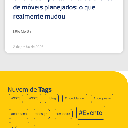
de móveis planejados: o que
realmente mudou
LEIA MAIS »
2 de junho de 2026
Nuvem de
Tags
#2025
#2026
#blog
#clouddancer
#congresso
#Evento
#cordoano
#design
#estande