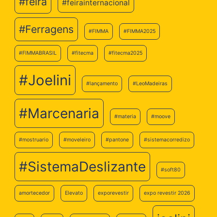
#feira
#feirainternacional
#Ferragens
#FIMMA
#FIMMA2025
#FIMMABRASIL
#fitecma
#fitecma2025
#Joelini
#lançamento
#LeoMadeiras
#Marcenaria
#materia
#moove
#mostruario
#moveleiro
#pantone
#sistemacorredizo
#SistemaDeslizante
#soft80
amortecedor
Elevato
exporevestir
expo revestir 2026