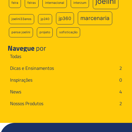
joelini
feira
feiras
internacional
interzum
marcenaria
jp360
joelini33anos
jp240
pense joelini
projeto
sofisticação
Navegue
por
Todas
Dicas e Ensinamentos
2
Inspirações
0
News
4
Nossos Produtos
2