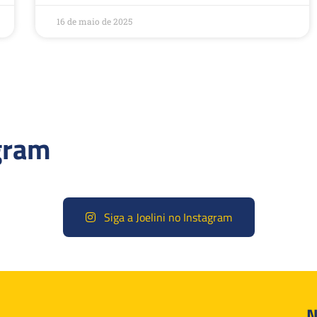
16 de maio de 2025
gram
Siga a Joelini no Instagram
N