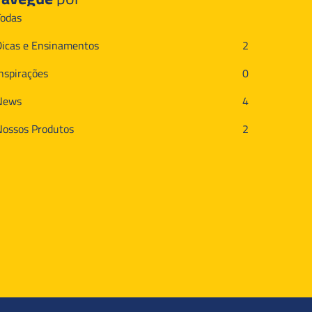
Todas
Dicas e Ensinamentos
2
Inspirações
0
News
4
Nossos Produtos
2