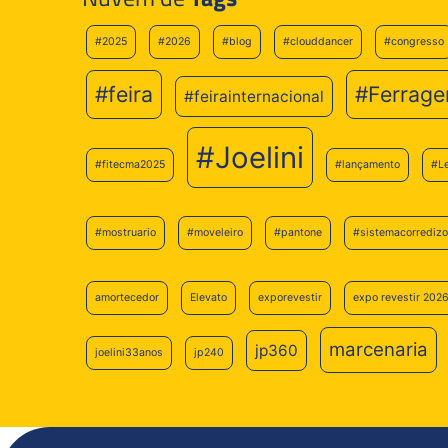
#2025
#2026
#blog
#clouddancer
#congresso
#feira
#Ferrage
#feirainternacional
#Joelini
#fitecma2025
#lançamento
#L
#mostruario
#moveleiro
#pantone
#sistemacorredizo
amortecedor
Elevato
exporevestir
expo revestir 202
marcenaria
jp360
joelini33anos
jp240