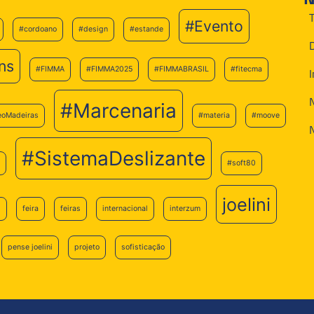
#Evento
#cordoano
#design
#estande
ns
#FIMMA
#FIMMA2025
#FIMMABRASIL
#fitecma
#Marcenaria
eoMadeiras
#materia
#moove
#SistemaDeslizante
#soft80
joelini
6
feira
feiras
internacional
interzum
pense joelini
projeto
sofisticação