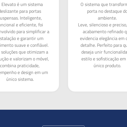
 Elevato é um sistema
O sistema que transfor
deslizante para portas
porta no destaque d
uspensas. Inteligente,
ambiente.
uncional e eficiente, foi
Leve, silencioso e preciso
volvido para simplificar a
acabamento refinado 
nstalação e garantir um
evidencia elegância em 
mento suave e confiável.
detalhe. Perfeito para 
soluções que otimizam a
deseja unir funcionalid
ução e valorizam o móvel,
estilo e sofisticação e
combina praticidade,
único produto.
empenho e design em um
único sistema.