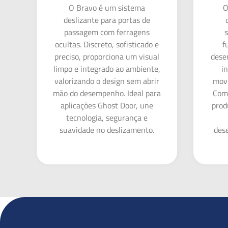
O Bravo é um sistema
O
deslizante para portas de
passagem com ferragens
s
ocultas. Discreto, sofisticado e
f
preciso, proporciona um visual
desen
limpo e integrado ao ambiente,
i
valorizando o design sem abrir
movi
mão do desempenho. Ideal para
Com 
aplicações Ghost Door, une
prod
tecnologia, segurança e
suavidade no deslizamento.
des