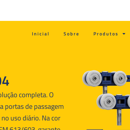
Inicial
Sobre
Produtos
04
lução completa. O
ra portas de passagem
 no uso diário. Na cor
PFM 613/603, garante