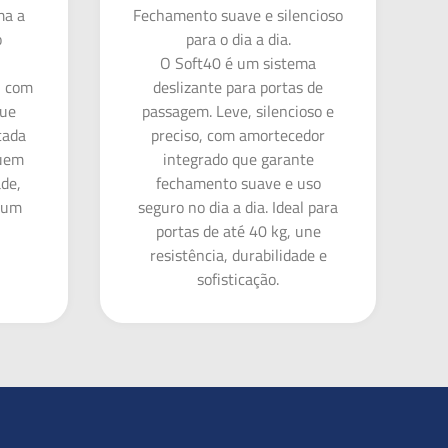
ma a
Fechamento suave e silencioso
o
para o dia a dia.
O Soft40 é um sistema
, com
deslizante para portas de
que
passagem. Leve, silencioso e
cada
preciso, com amortecedor
quem
integrado que garante
ade,
fechamento suave e uso
m um
seguro no dia a dia. Ideal para
portas de até 40 kg, une
resistência, durabilidade e
sofisticação.