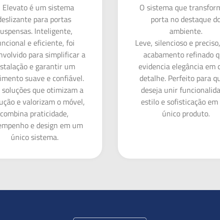
 Elevato é um sistema
O sistema que transfor
deslizante para portas
porta no destaque d
uspensas. Inteligente,
ambiente.
uncional e eficiente, foi
Leve, silencioso e preciso
volvido para simplificar a
acabamento refinado 
nstalação e garantir um
evidencia elegância em 
mento suave e confiável.
detalhe. Perfeito para 
soluções que otimizam a
deseja unir funcionalid
ução e valorizam o móvel,
estilo e sofisticação e
combina praticidade,
único produto.
empenho e design em um
único sistema.