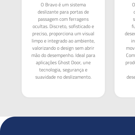
O Bravo é um sistema
O
deslizante para portas de
passagem com ferragens
s
ocultas. Discreto, sofisticado e
f
preciso, proporciona um visual
desen
limpo e integrado ao ambiente,
i
valorizando o design sem abrir
movi
mão do desempenho. Ideal para
Com 
aplicações Ghost Door, une
prod
tecnologia, segurança e
suavidade no deslizamento.
des