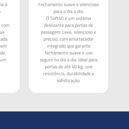
ma a
Fechamento suave e silencioso
o
para o dia a dia.
O Soft40 é um sistema
, com
deslizante para portas de
que
passagem. Leve, silencioso e
cada
preciso, com amortecedor
quem
integrado que garante
ade,
fechamento suave e uso
m um
seguro no dia a dia. Ideal para
portas de até 40 kg, une
resistência, durabilidade e
sofisticação.